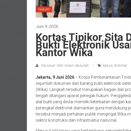
Hukum
Juni 9, 2026
Kortas Tipikor Sit
Bukti Elektronik Us
Kantor Wika
Diposkan Oleh:Goken Abdullah
kasus
,
kriminal
Jakarta, 9 Juni 2026
– Korps Pemberantasan Tindak
sejumlah dokumen dan barang bukti elektronik set
(Wika). Langkah tersebut merupakan bagian dari pro
tengah ditangani aparat penegak hukum. Penggele
alat bukti yang dinilai memiliki keterkaitan dengan
perangkat elektronik diamankan guna mendukung pro
tersebut menjadi perhatian publik mengingat Wika 
sektor konstruksi dan infrastruktur nasional.
Menurut informasi yang berkembang, penggeledahan