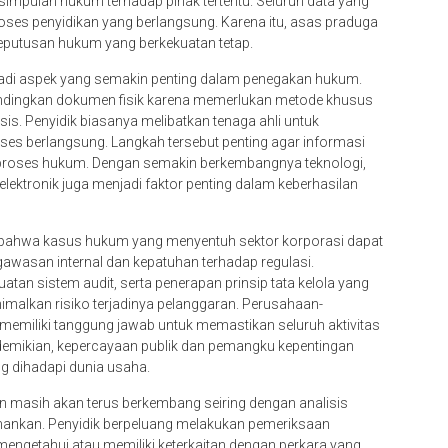
simpulan hukum terhadap pihak tertentu. Seluruh data yang
proses penyidikan yang berlangsung. Karena itu, asas praduga
 keputusan hukum yang berkekuatan tetap.
menjadi aspek yang semakin penting dalam penegakan hukum.
dibandingkan dokumen fisik karena memerlukan metode khusus
s. Penyidik biasanya melibatkan tenaga ahli untuk
oses berlangsung. Langkah tersebut penting agar informasi
 proses hukum. Dengan semakin berkembangnya teknologi,
ktronik juga menjadi faktor penting dalam keberhasilan
i bahwa kasus hukum yang menyentuh sektor korporasi dapat
asan internal dan kepatuhan terhadap regulasi.
an sistem audit, serta penerapan prinsip tata kelola yang
imalkan risiko terjadinya pelanggaran. Perusahaan-
memiliki tanggung jawab untuk memastikan seluruh aktivitas
n demikian, kepercayaan publik dan pemangku kepentingan
ng dihadapi dunia usaha.
an masih akan terus berkembang seiring dengan analisis
mankan. Penyidik berpeluang melakukan pemeriksaan
engetahui atau memiliki keterkaitan dengan perkara yang