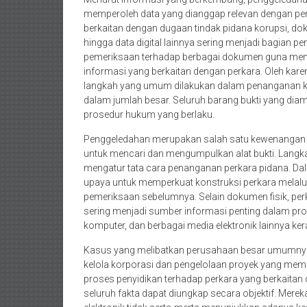
memperoleh data yang dianggap relevan dengan pe
berkaitan dengan dugaan tindak pidana korupsi, dok
hingga data digital lainnya sering menjadi bagian 
pemeriksaan terhadap berbagai dokumen guna menelu
informasi yang berkaitan dengan perkara. Oleh karena
langkah yang umum dilakukan dalam penanganan ka
dalam jumlah besar. Seluruh barang bukti yang diam
prosedur hukum yang berlaku.
Penggeledahan merupakan salah satu kewenangan y
untuk mencari dan mengumpulkan alat bukti. Langk
mengatur tata cara penanganan perkara pidana. Dala
upaya untuk memperkuat konstruksi perkara melal
pemeriksaan sebelumnya. Selain dokumen fisik, pe
sering menjadi sumber informasi penting dalam pro
komputer, dan berbagai media elektronik lainnya k
Kasus yang melibatkan perusahaan besar umumnya 
kelola korporasi dan pengelolaan proyek yang memi
proses penyidikan terhadap perkara yang berkaita
seluruh fakta dapat diungkap secara objektif. Me