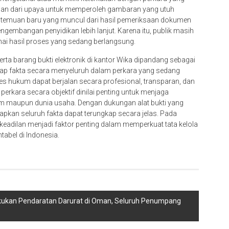
gian dari upaya untuk memperoleh gambaran yang utuh
ai temuan baru yang muncul dari hasil pemeriksaan dokumen
ngembangan penyidikan lebih lanjut. Karena itu, publik masih
i hasil proses yang sedang berlangsung.
ta barang bukti elektronik di kantor Wika dipandang sebagai
ap fakta secara menyeluruh dalam perkara yang sedang
es hukum dapat berjalan secara profesional, transparan, dan
erkara secara objektif dinilai penting untuk menjaga
um maupun dunia usaha. Dengan dukungan alat bukti yang
pkan seluruh fakta dapat terungkap secara jelas. Pada
eadilan menjadi faktor penting dalam memperkuat tata kelola
tabel di Indonesia.
kukan Pendaratan Darurat di Oman, Seluruh Penumpang