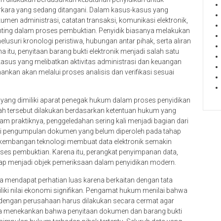
rkara yang sedang ditangani. Dalam kasus-kasus yang
umen administrasi, catatan transaksi, komunikasi elektronik,
penting dalam proses pembuktian. Penyidik biasanya melakukan
suri kronologi peristiwa, hubungan antar pihak, serta aliran
 itu, penyitaan barang bukti elektronik menjadi salah satu
sus yang melibatkan aktivitas administrasi dan keuangan
ankan akan melalui proses analisis dan verifikasi sesuai
ang dimiliki aparat penegak hukum dalam proses penyidikan
ah tersebut dilakukan berdasarkan ketentuan hukum yang
m praktiknya, penggeledahan sering kali menjadi bagian dari
ui pengumpulan dokumen yang belum diperoleh pada tahap
rkembangan teknologi membuat data elektronik semakin
ses pembuktian. Karena itu, perangkat penyimpanan data,
erap menjadi objek pemeriksaan dalam penyidikan modern.
mendapat perhatian luas karena berkaitan dengan tata
liki nilai ekonomi signifikan. Pengamat hukum menilai bahwa
n dengan perusahaan harus dilakukan secara cermat agar
reka menekankan bahwa penyitaan dokumen dan barang bukti