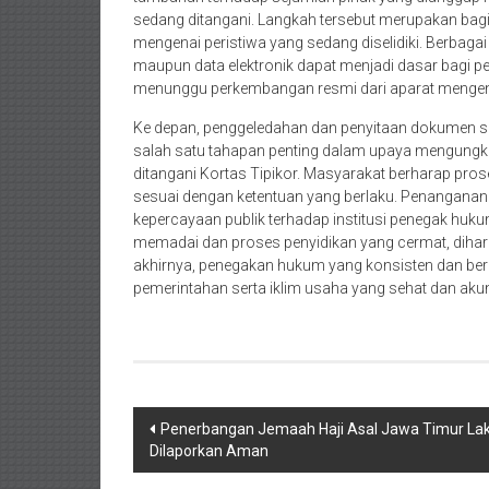
sedang ditangani. Langkah tersebut merupakan ba
mengenai peristiwa yang sedang diselidiki. Berbag
maupun data elektronik dapat menjadi dasar bagi pe
menunggu perkembangan resmi dari aparat mengena
Ke depan, penggeledahan dan penyitaan dokumen ser
salah satu tahapan penting dalam upaya mengungk
ditangani Kortas Tipikor. Masyarakat berharap pros
sesuai dengan ketentuan yang berlaku. Penanganan p
kepercayaan publik terhadap institusi penegak huk
memadai dan proses penyidikan yang cermat, dihara
akhirnya, penegakan hukum yang konsisten dan berk
pemerintahan serta iklim usaha yang sehat dan akun
Navigasi
Penerbangan Jemaah Haji Asal Jawa Timur La
Dilaporkan Aman
pos