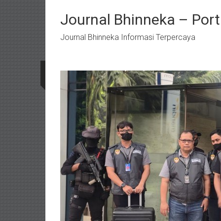
Lompat
ke
Journal Bhinneka – Port
konten
Journal Bhinneka Informasi Terpercaya