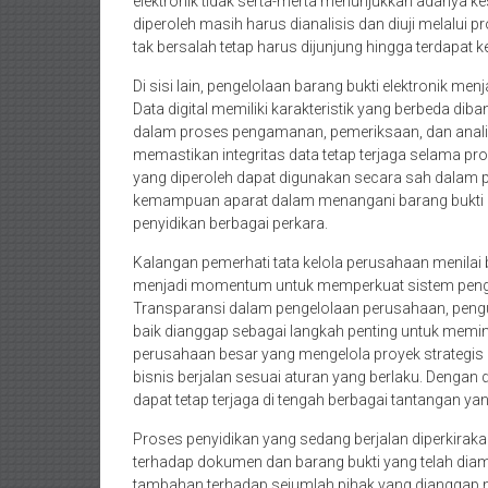
elektronik tidak serta-merta menunjukkan adanya ke
diperoleh masih harus dianalisis dan diuji melalui 
tak bersalah tetap harus dijunjung hingga terdapat
Di sisi lain, pengelolaan barang bukti elektronik 
Data digital memiliki karakteristik yang berbeda 
dalam proses pengamanan, pemeriksaan, dan analisi
memastikan integritas data tetap terjaga selama pr
yang diperoleh dapat digunakan secara sah dalam
kemampuan aparat dalam menangani barang bukti ele
penyidikan berbagai perkara.
Kalangan pemerhati tata kelola perusahaan menila
menjadi momentum untuk memperkuat sistem pengaw
Transparansi dalam pengelolaan perusahaan, penguat
baik dianggap sebagai langkah penting untuk memin
perusahaan besar yang mengelola proyek strategis 
bisnis berjalan sesuai aturan yang berlaku. Denga
dapat tetap terjaga di tengah berbagai tantangan ya
Proses penyidikan yang sedang berjalan diperkirak
terhadap dokumen dan barang bukti yang telah dia
tambahan terhadap sejumlah pihak yang dianggap m