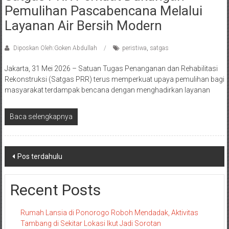
Pemulihan Pascabencana Melalui
Layanan Air Bersih Modern
Diposkan Oleh:Goken Abdullah
peristiwa
,
satgas
Jakarta, 31 Mei 2026 – Satuan Tugas Penanganan dan Rehabilitasi
Rekonstruksi (Satgas PRR) terus memperkuat upaya pemulihan bagi
masyarakat terdampak bencana dengan menghadirkan layanan
Baca selengkapnya
Navigasi
Pos terdahulu
pos
Recent Posts
Rumah Lansia di Ponorogo Roboh Mendadak, Aktivitas
Tambang di Sekitar Lokasi Ikut Jadi Sorotan