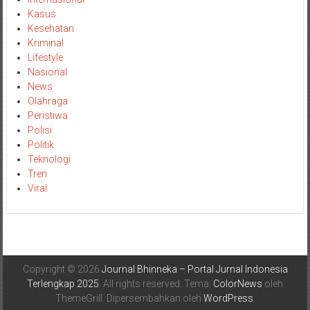
Kasus
Kesehatan
Kriminal
Lifestyle
Nasional
News
Olahraga
Peristiwa
Polisi
Politik
Teknologi
Tren
Viral
Copyright © 2026
Journal Bhinneka – Portal Jurnal Indonesia
Terlengkap 2025
. All rights reserved. Tema:
ColorNews
oleh
ThemeGrill. Dipersembahkan oleh
WordPress
.