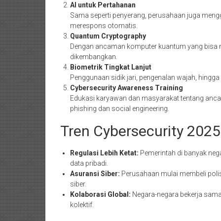
AI untuk Pertahanan
Sama seperti penyerang, perusahaan juga mengg
merespons otomatis.
Quantum Cryptography
Dengan ancaman komputer kuantum yang bisa mere
dikembangkan.
Biometrik Tingkat Lanjut
Penggunaan sidik jari, pengenalan wajah, hingga
Cybersecurity Awareness Training
Edukasi karyawan dan masyarakat tentang anc
phishing dan social engineering.
Tren Cybersecurity 2025
Regulasi Lebih Ketat:
Pemerintah di banyak neg
data pribadi.
Asuransi Siber:
Perusahaan mulai membeli polis 
siber.
Kolaborasi Global:
Negara-negara bekerja sama
kolektif.