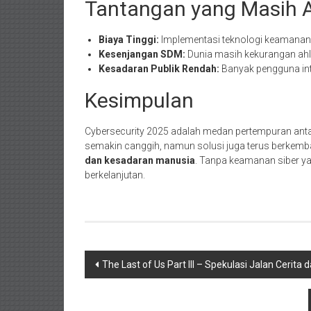
Tantangan yang Masih 
Biaya Tinggi:
Implementasi teknologi keamanan
Kesenjangan SDM:
Dunia masih kekurangan ahli
Kesadaran Publik Rendah:
Banyak pengguna int
Kesimpulan
Cybersecurity 2025 adalah medan pertempuran anta
semakin canggih, namun solusi juga terus berkem
dan kesadaran manusia
. Tanpa keamanan siber ya
berkelanjutan.
Navigasi
The Last of Us Part III – Spekulasi Jalan Cerita 
pos