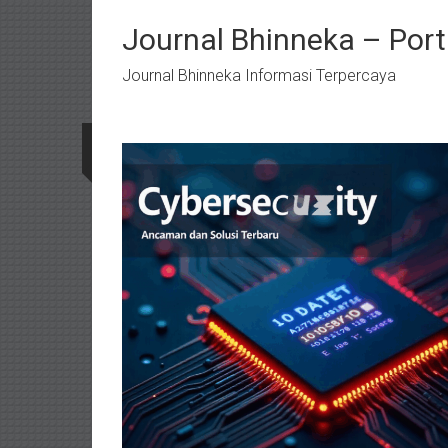
Lompat
ke
Journal Bhinneka – Port
konten
Journal Bhinneka Informasi Terpercaya