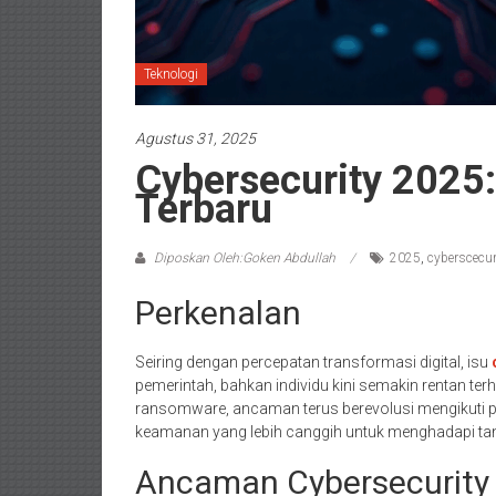
Teknologi
Agustus 31, 2025
Cybersecurity 2025
Terbaru
Diposkan Oleh:Goken Abdullah
2025
,
cyberscecur
Perkenalan
Seiring dengan percepatan transformasi digital, isu
pemerintah, bahkan individu kini semakin rentan ter
ransomware, ancaman terus berevolusi mengikuti 
keamanan yang lebih canggih untuk menghadapi ta
Ancaman Cybersecurity 