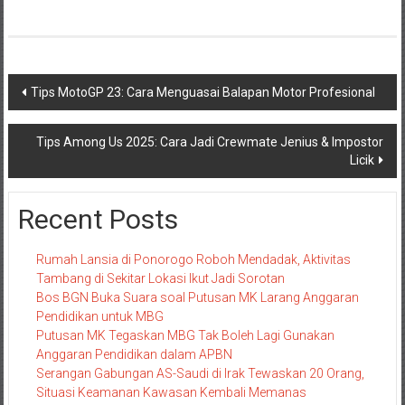
Navigasi
Tips MotoGP 23: Cara Menguasai Balapan Motor Profesional
pos
Tips Among Us 2025: Cara Jadi Crewmate Jenius & Impostor
Licik
Recent Posts
Rumah Lansia di Ponorogo Roboh Mendadak, Aktivitas
Tambang di Sekitar Lokasi Ikut Jadi Sorotan
Bos BGN Buka Suara soal Putusan MK Larang Anggaran
Pendidikan untuk MBG
Putusan MK Tegaskan MBG Tak Boleh Lagi Gunakan
Anggaran Pendidikan dalam APBN
Serangan Gabungan AS-Saudi di Irak Tewaskan 20 Orang,
Situasi Keamanan Kawasan Kembali Memanas