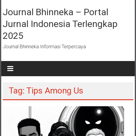
Lompat
ke
Journal Bhinneka – Portal
konten
Jurnal Indonesia Terlengkap
2025
Journal Bhinneka Informasi Terpercaya
Tag: Tips Among Us