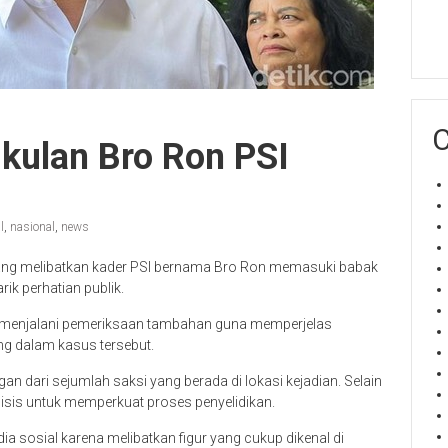
C
ulan Bro Ron PSI
l
,
nasional
,
news
ng melibatkan kader PSI bernama Bro Ron memasuki babak
ik perhatian publik.
t menjalani pemeriksaan tambahan guna memperjelas
ng dalam kasus tersebut.
n dari sejumlah saksi yang berada di lokasi kejadian. Selain
alisis untuk memperkuat proses penyelidikan.
a sosial karena melibatkan figur yang cukup dikenal di