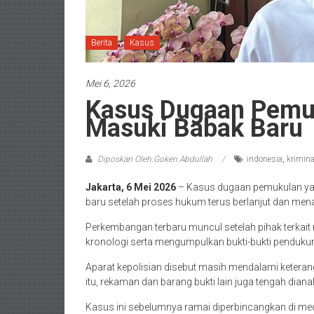
Berita
Kasus
Mei 6, 2026
Kasus Dugaan Pemuk
Masuki Babak Baru
Diposkan Oleh:Goken Abdullah
indonesia
,
krimina
Jakarta, 6 Mei 2026
– Kasus dugaan pemukulan ya
baru setelah proses hukum terus berlanjut dan menar
Perkembangan terbaru muncul setelah pihak terkai
kronologi serta mengumpulkan bukti-bukti penduku
Aparat kepolisian disebut masih mendalami keteranga
itu, rekaman dan barang bukti lain juga tengah dian
Kasus ini sebelumnya ramai diperbincangkan di medi