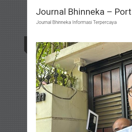
Lompat
ke
Journal Bhinneka – Port
konten
Journal Bhinneka Informasi Terpercaya